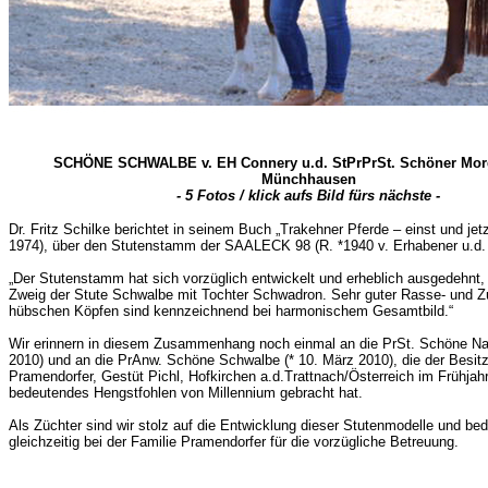
SCHÖNE SCHWALBE v. EH Connery u.d. StPrPrSt. Schöner Morg
Münchhausen
- 5 Fotos / klick aufs Bild fürs nächste -
Dr. Fritz Schilke berichtet in seinem Buch „Trakehner Pferde – einst und jetz
1974), über den Stutenstamm der SAALECK 98 (R. *1940 v. Erhabener u.d.
„Der Stutenstamm hat sich vorzüglich entwickelt und erheblich ausgedehnt, 
Zweig der Stute Schwalbe mit Tochter Schwadron. Sehr guter Rasse- und Z
hübschen Köpfen sind kennzeichnend bei harmonischem Gesamtbild.“
Wir erinnern in diesem Zusammenhang noch einmal an die PrSt. Schöne Nac
2010) und an die PrAnw. Schöne Schwalbe (* 10. März 2010), die der Besitz
Pramendorfer, Gestüt Pichl, Hofkirchen a.d.Trattnach/Österreich im Frühjah
bedeutendes Hengstfohlen von Millennium gebracht hat.
Als Züchter sind wir stolz auf die Entwicklung dieser Stutenmodelle und b
gleichzeitig bei der Familie Pramendorfer für die vorzügliche Betreuung
.