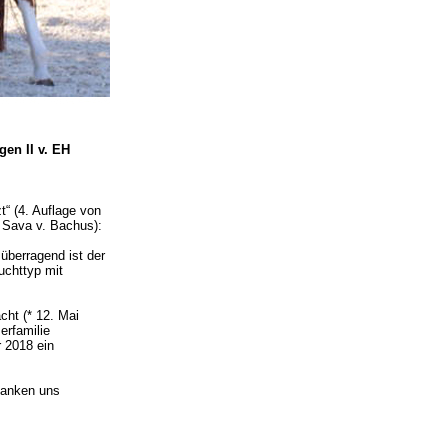
en II v. EH
t“ (4. Auflage von
 Sava v. Bachus):
überragend ist der
uchttyp mit
ht (* 12. Mai
erfamilie
r 2018 ein
edanken uns